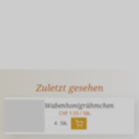
Zuletzt gesehen
Wabenhonigrähmchen
CHF 1.55
/ Stk.
Stk.