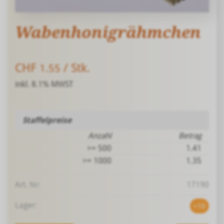
Wabenhonigrähmchen
CHF
/ Stk.
1.55
inkl. 8.1% MWST
Staffelpreise
Anzahl
Betrag
>= 500
1.41
>= 1000
1.35
Art. Nr:
17190
Lager:
>10