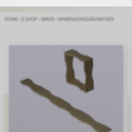
HOME
›
E-SHOP
›
IMKER
›
WABENHONIGRÄHMCHEN