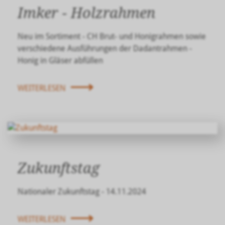
Imker - Holzrahmen
Neu im Sortiment - CH Brut- und Honigrahmen sowie
verschiedene Ausführungen der Dadantrahmen -
Honig in Gläser abfüllen
WEITERLESEN
Zukunftstag
Nationaler Zukunftstag - 14.11.2024
WEITERLESEN