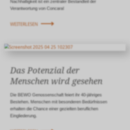
Nachhaltigkeit ist ein zentraler Bestandteil der
Verantwortung von Concara!
WEITERLESEN
Das Potenzial der
Menschen wird gesehen
Die BEWO Genossenschaft feiert ihr 40-jähriges
Bestehen. Menschen mit be­sonderen Bedürfnissen
erhalten die Chance einer gezielten beruflichen
Eingliederung.