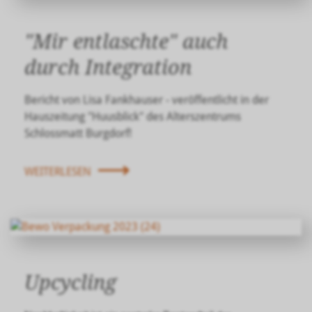
"Mir entlaschte" auch
durch Integration
Bericht von Lisa Fankhauser - veröffentlicht in der
Hauszeitung "Huusblick" des Alterszentrums
Schlossmatt Burgdorf!
WEITERLESEN
Upcycling