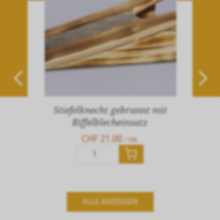
Stiefelknecht gebrannt mit
Riffelblecheinsatz
CHF 21.00
/ Stk.
Stk.
ALLE ANZEIGEN