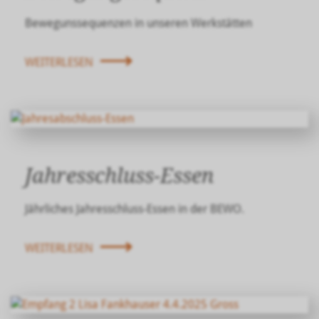
Bewegunssequenzen in unseren Werkstätten
WEITERLESEN
Jahresschluss-Essen
Jährliches Jahresschluss-Essen in der BEWO.
WEITERLESEN