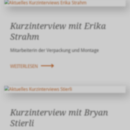
Kurzinterview mit Erika
Strahm
Mitarbeiterin der Verpackung und Montage
WEITERLESEN
Kurzinterview mit Bryan
Stierli