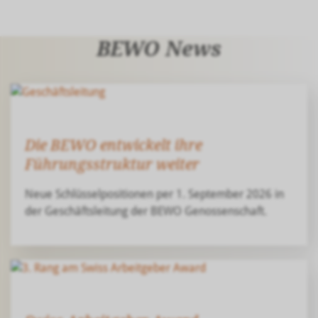
BEWO News
Die BEWO entwickelt ihre
Führungsstruktur weiter
Neue Schlüsselpositionen per 1. September 2026 in
der Geschäftsleitung der BEWO Genossenschaft.