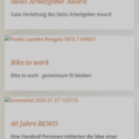
Swiss Arbeitgeber Award
Gala-Verleihung des Swiss Arbeitgeber Award
Bike to work
Bike to work - gemeinsam fit bleiben
40 Jahre BEWO
Eine Handvoll Personen initiierten die Idee einer