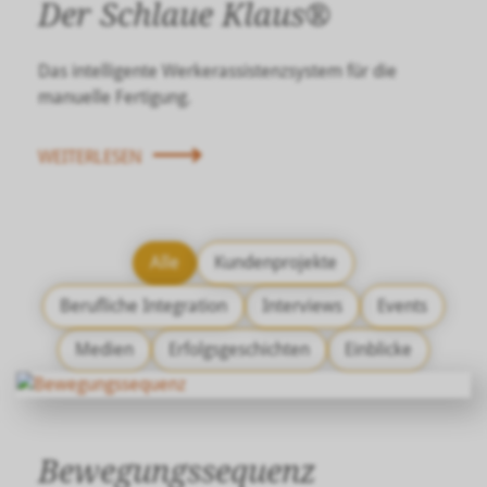
Der Schlaue Klaus®
Das intelligente Werkerassistenzsystem für die
manuelle Fertigung.
WEITERLESEN
Alle
Kundenprojekte
Berufliche Integration
Interviews
Events
Medien
Erfolgsgeschichten
Einblicke
Bewegungssequenz