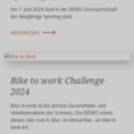
Am 7. Juni 2024 fand in der BEWO Genossenschaft
der diesjährige Sporttag statt.
WEITERLESEN
Bike to work Challenge
2024
Bike to work ist die grösste Gesundheits- und
Veloförderaktion der Schweiz. Die BEWO nimmt
dieses Jahr zum 6. Mal - im Monat Mai - an bike to
work teil.