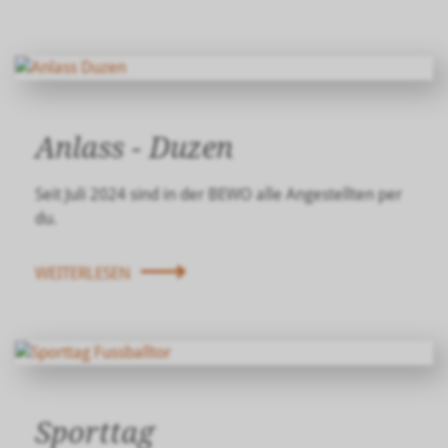
Anlass - Duzen
Seit Juli 2024 sind in der BEWO alle Angestellten per
du
.
WEITERLESEN
Sporttag