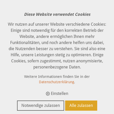
Diese Website verwendet Cookies
Wir nutzen auf unserer Website verschiedene Cookies:
Einige sind notwendig für den korrekten Betrieb der
Willkommen im BEWO-
Website, andere ermöglichen Ihnen mehr
Funktionalitäten, und noch andere helfen uns dabei,
Blog
die Nutzenden besser zu verstehen. Sie sind also eine
Hilfe, unsere Leistungen stetig zu optimieren. Einige
Cookies, sofern zugestimmt, nutzen anonymisierte,
Jeden Tag passiert viel Spannendes in der Beruflichen
personenbezogene Daten.
Eingliederung und Werkstätte Oberburg. In unserem Blog
erhalten Sie Einblicke rund um die BEWO.
Weitere Informationen finden Sie in der
Datenschutzerklärung
.
Einstellen
Notwendige zulassen
Alle zulassen