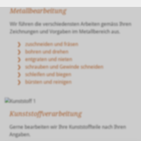
Metallbearbeitung
Wir führen die verschiedensten Arbeiten gemäss Ihren
Zeichnungen und Vorgaben im Metallbereich aus.
zuschneiden und fräsen
bohren und drehen
entgraten und nieten
schrauben und Gewinde schneiden
schleifen und biegen
bürsten und reinigen
Kunststoffverarbeitung
Gerne bearbeiten wir Ihre Kunststoffteile nach Ihren
Angaben.