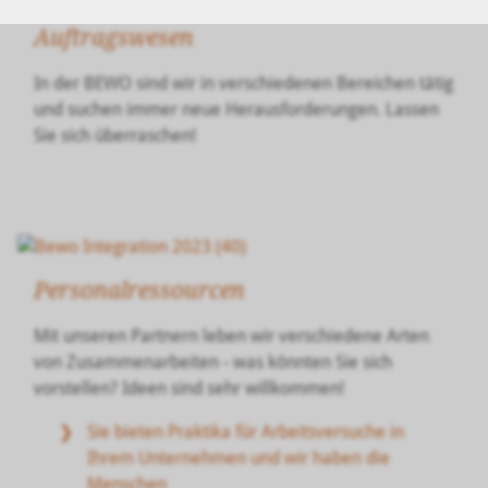
Auftragswesen
In der BEWO sind wir in verschiedenen Bereichen tätig
und suchen immer neue Herausforderungen. Lassen
Sie sich überraschen!
Personalressourcen
Mit unseren Partnern leben wir verschiedene Arten
von Zusammenarbeiten - was könnten Sie sich
vorstellen? Ideen sind sehr willkommen!
Sie bieten Praktika für Arbeitsversuche in
Ihrem Unternehmen und wir haben die
Menschen