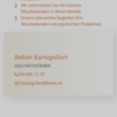
Wir unterstützen Sie mit unseren
Mitarbeitenden in Ihrem Betrieb
Unsere Jobcoaches begleiten Ihre
Mitarbeitenden mit psychischen Problemen
Hakan Kurtogullari
GESCHÄFTSFÜHRER
034 426 12 10
h.kurtogullari@bewo.ch