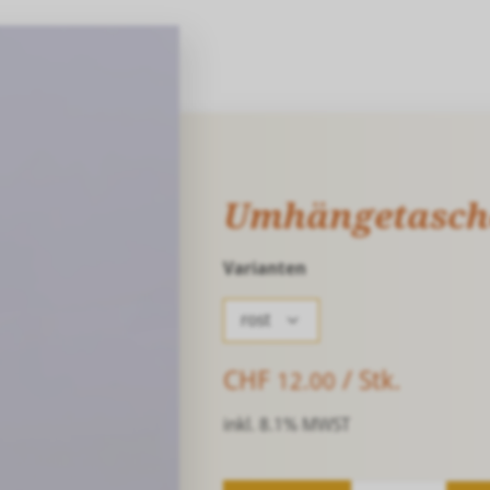
Umhängetasche
Varianten
rost
CHF
/ Stk.
12.00
inkl. 8.1% MWST