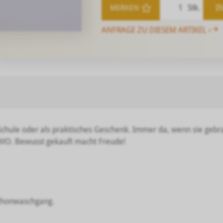
Stk.
I
MERKEN
ANFRAGE ZU DIESEM ARTIKEL ›
ie Schule oder als praktisches Geschenk. Immer da, wenn sie geb
EWO. Bewusst gekauft macht Freude!
Schonwaschgang.