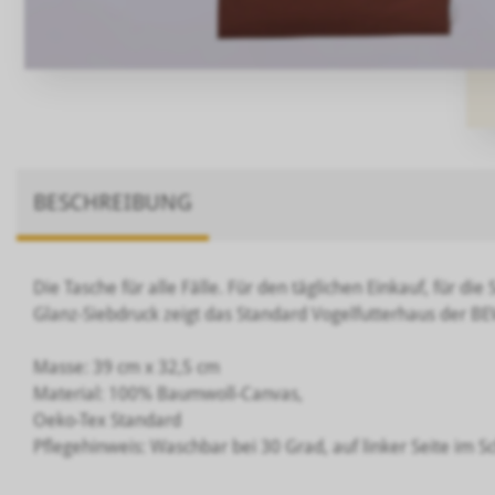
BESCHREIBUNG
Die Tasche für alle Fälle. Für den täglichen Einkauf, für d
Glanz-Siebdruck zeigt das Standard Vogelfutterhaus der B
Masse: 39 cm x 32,5 cm
Material: 100% Baumwoll-Canvas,
Oeko-Tex Standard
Pflegehinweis: Waschbar bei 30 Grad, auf linker Seite im 