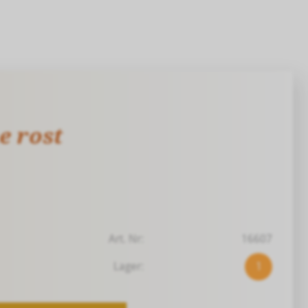
 rost
Art. Nr:
16607
Lager:
1