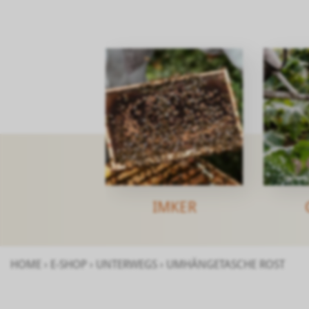
IMKER
HOME
›
E-SHOP
›
UNTERWEGS
›
UMHÄNGETASCHE ROST