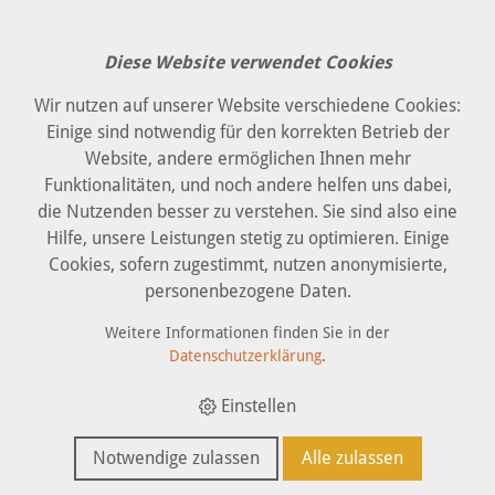
Diese Website verwendet Cookies
Wir nutzen auf unserer Website verschiedene Cookies:
Einige sind notwendig für den korrekten Betrieb der
Website, andere ermöglichen Ihnen mehr
Funktionalitäten, und noch andere helfen uns dabei,
die Nutzenden besser zu verstehen. Sie sind also eine
Hilfe, unsere Leistungen stetig zu optimieren. Einige
Cookies, sofern zugestimmt, nutzen anonymisierte,
personenbezogene Daten.
Weitere Informationen finden Sie in der
Datenschutzerklärung
.
Einstellen
Notwendige zulassen
Alle zulassen
IMKER
GARTEN