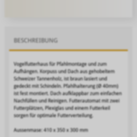
BESCHREIBUNG
Vogelfutterhaus f
ü
r Pfahlmontage und zum
Aufh
ä
ngen. Korpuss und Dach aus gehobeltem
Schweizer Tannenholz, ist braun lasiert und
gedeckt mit Schindeln. Pfahlhalterung (
Ø
40mm)
ist fest montiert. Dach aufklappbar zum einfachen
Nachf
ü
llen und Reinigen. Futterautomat mit zwei
Futterpl
ä
tzen, Plexiglas und einem Futterkeil
sorgen f
ü
r optimale Futterverteilung.
Aussenmase: 410 x 350 x 300 mm