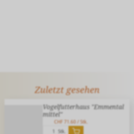
Zuletzt gesehen
Vogelfutterhaus "Emmental
mittel"
CHF 71.60
/ Stk.
Stk.