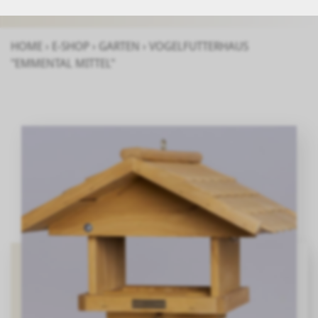
HOME
›
E-SHOP
›
GARTEN
›
VOGELFUTTERHAUS
"EMMENTAL MITTEL"