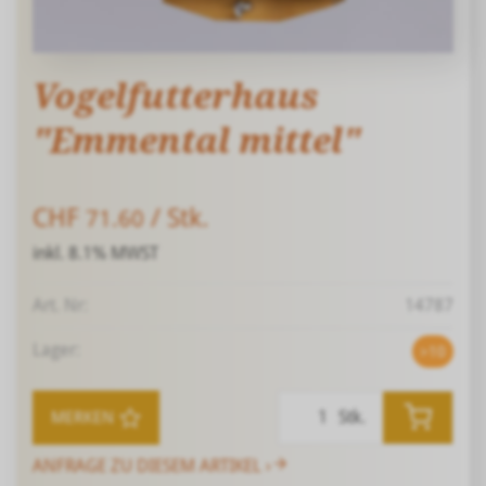
Vogelfutterhaus
"Emmental mittel"
CHF
/ Stk.
71.60
inkl. 8.1% MWST
Art. Nr:
14787
Lager:
>10
Stk.
MERKEN
ANFRAGE ZU DIESEM ARTIKEL ›