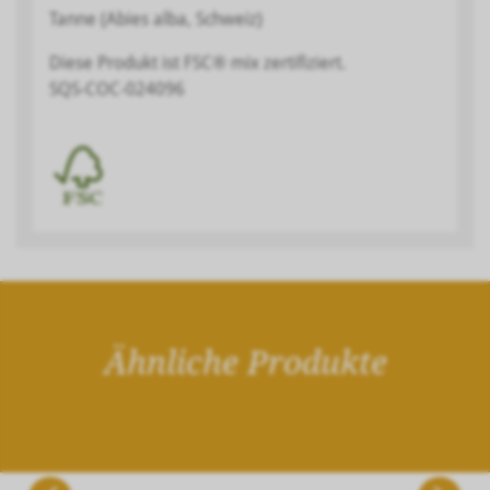
Tanne (Abies alba, Schweiz)
Diese Produkt ist FSC® mix zertifiziert.
SQS-COC-024096
Ähnliche Produkte