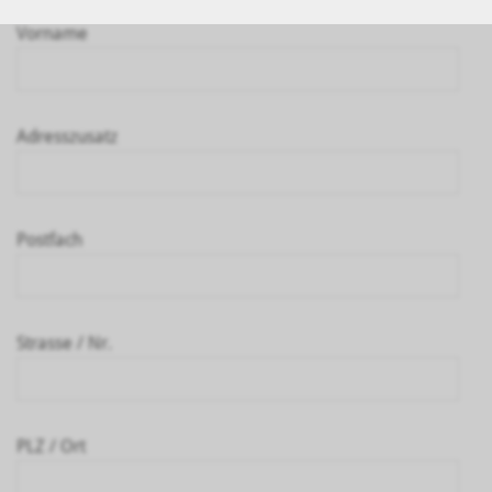
Vorname
Adresszusatz
Postfach
Strasse / Nr.
PLZ / Ort