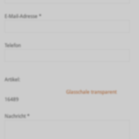
E-Mail-Adresse *
Telefon
Artikel:
Glasschale transparent
16489
Nachricht *