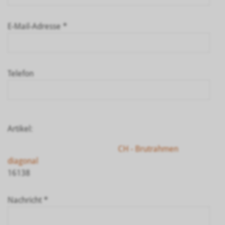
E-Mail-Adresse *
Telefon
Artikel:
CH - Brutrahmen
diagonal
16138
Nachricht *