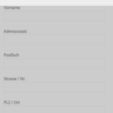
Vorname
Adresszusatz
Postfach
Strasse / Nr.
PLZ / Ort