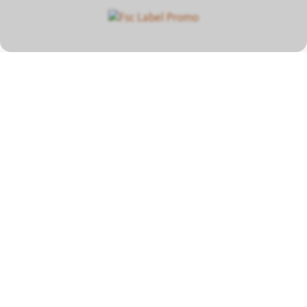
Unser Beitrag zum
Klimaschutz
Mit dieser Photovoltaikanlage werden
unsere Betriebskosten kleiner und wir
können mehr Geld für die Anliegen unserer
Mitarbeitenden einsetzen.