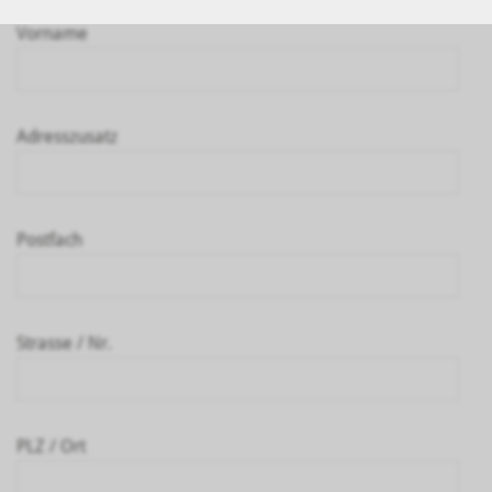
Vorname
Adresszusatz
Postfach
Strasse / Nr.
PLZ / Ort