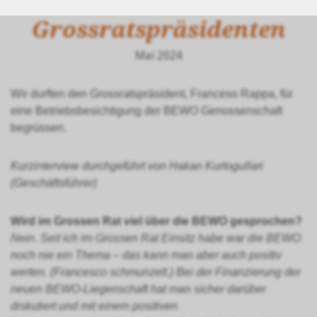
Betriebsbesuch vom
Grossratspräsidenten
Mai 2024
Wir durften den Grossratspräsident, Franceso Rappa, für
eine Betriebsbesichtigung der BEWO Genossenschaft
begrüssen.
Kurzinterview durchgeführt von Hakan Kurtogullari
(Geschäftsführer)
Wird im Grossen Rat viel über die BEWO gesprochen?
Nein. Seit ich im Grossen Rat Einsitz habe war die BEWO
noch nie ein Thema – das kann man aber auch positiv
werten. (Francesco schmunzelt.) Bei der Finanzierung der
neuen BEWO-Liegenschaft hat man sicher darüber
diskutiert und mit einem positiven