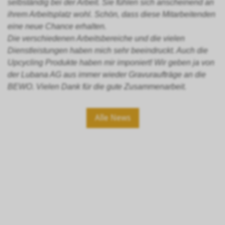
selbständig bei der Arbeit. Sie fühlen sich anscheinend an
ihrem Arbeitsplatz wohl. Schön, dass diese Mitarbeitenden
eine neue Chance erhalten.
Die verschiedenen Arbeitsbereiche und die vielen
Dienstleistungen haben mich sehr beeindruckt. Auch die
Upcycling Produkte haben mir imponiert! Wir geben ja von
der Lubana AG aus immer wieder Gravuraufträge an die
BEWO. Vielen Dank für die gute Zusammenarbeit.
Alle News