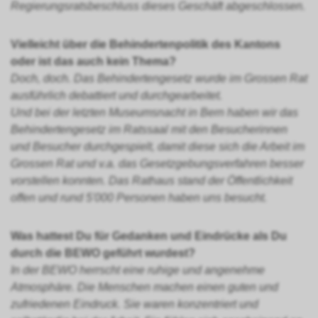
Regierungsratsbeschluss dieses Geschäft abgeschlossen.
Vielleicht über die Behindertenpolitik des Kantons
oder ist das auch kein Thema?
Doch, doch. Das Behindertengesetz wurde im Grossen Rat
ausführlich debattiert und durchgearbeitet.
Und bei der letzten Museumsnacht in Bern haben wir das
Behindertengesetz im Ratssaal mit den Besucherinnen
und Besucher durchgespielt, damit diese sich die Arbeit im
Grossen Rat und v.a. das Gesetzgebungsverfahren besser
vorstellen konnten. Das Rathaus stand der Öffentlichkeit
offen und rund 5'000 Personen haben uns besucht.
Was hattest Du für Gedanken und Eindrücke als Du
durch die BEWO geführt wurdest?
In der BEWO herrscht eine ruhige und angenehme
Atmosphäre. Die Menschen machen einen guten und
zufriedenen Eindruck. Sie waren konzentriert und